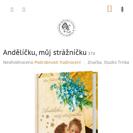
Přejít
NÁKUP
na
obsah
KOŠÍK
Andělíčku, můj strážníčku
374
Průměrné
Neohodnoceno
Podrobnosti hodnocení
Značka:
Studio Trnka
hodnocení
produktu
je
0,0
z
5
hvězdiček.