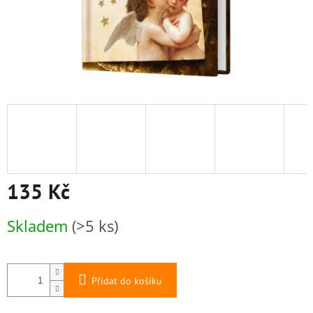
135 Kč
Měrná
Skladem
(>5 ks)
cena:
Přidat do košíku