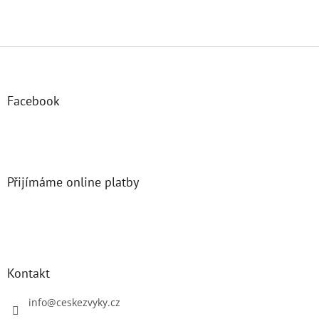
Z
á
p
a
Facebook
t
í
Přijímáme online platby
Kontakt
info
@
ceskezvyky.cz