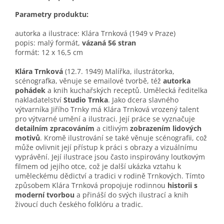
Parametry produktu:
autorka a ilustrace: Klára Trnková (1949 v Praze)
popis: malý formát,
vázaná 56 stran
formát: 12 x 16,5 cm
Klára Trnková
(12.7. 1949) Malířka, ilustrátorka,
scénografka, věnuje se emailové tvorbě, též
autorka
pohádek
a knih kuchařských receptů. Umělecká ředitelka
nakladatelství
Studio Trnka
. Jako dcera slavného
výtvarníka Jiřího Trnky má Klára Trnková vrozený talent
pro výtvarné umění a ilustraci. Její práce se vyznačuje
detailním zpracováním
a citlivým
zobrazením lidových
motivů
. Kromě ilustrování se také věnuje scénografii, což
může ovlivnit její přístup k práci s obrazy a vizuálnímu
vyprávění. Její ilustrace jsou často inspirovány loutkovým
filmem od jejího otce, což je další ukázka vztahu k
uměleckému dědictví a tradici v rodině Trnkových. Tímto
způsobem Klára Trnková propojuje rodinnou
historii s
moderní tvorbou
a přináší do svých ilustrací a knih
živoucí duch českého folklóru a tradic.