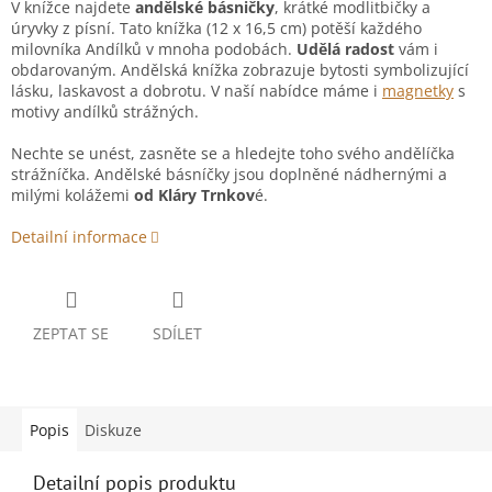
V knížce najdete
andělské básničky
, krátké modlitbičky a
úryvky z písní. Tato knížka (12 x 16,5 cm) potěší každého
milovníka Andílků v mnoha podobách.
Udělá radost
vám i
obdarovaným. Andělská knížka zobrazuje bytosti symbolizující
lásku, laskavost a dobrotu. V naší nabídce máme i
magnetky
s
motivy andílků strážných.
Nechte se unést, zasněte se a hledejte toho svého andělíčka
strážníčka. Andělské básníčky jsou doplněné nádhernými a
milými kolážemi
od Kláry Trnkov
é.
Detailní informace
ZEPTAT SE
SDÍLET
Popis
Diskuze
Detailní popis produktu