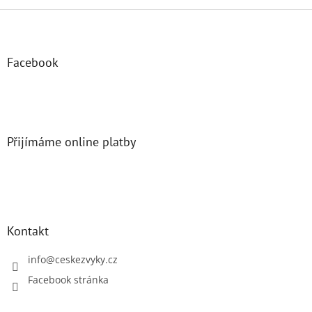
Z
á
p
a
Facebook
t
í
Přijímáme online platby
Kontakt
info
@
ceskezvyky.cz
Facebook stránka