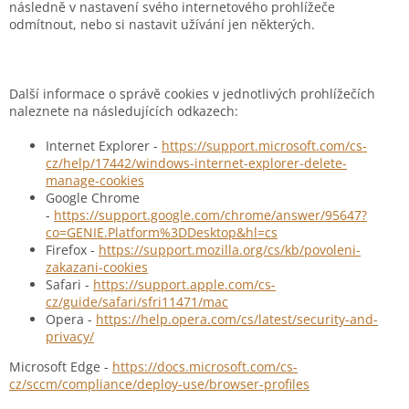
následně v nastavení svého internetového prohlížeče
odmítnout, nebo si nastavit užívání jen některých.
Další informace o správě cookies v jednotlivých prohlížečích
naleznete na následujících odkazech:
Internet Explorer -
https://support.microsoft.com/cs-
cz/help/17442/windows-internet-explorer-delete-
manage-cookies
Google Chrome
-
https://support.google.com/chrome/answer/95647?
co=GENIE.Platform%3DDesktop&hl=cs
Firefox -
https://support.mozilla.org/cs/kb/povoleni-
zakazani-cookies
Safari -
https://support.apple.com/cs-
cz/guide/safari/sfri11471/mac
Opera -
https://help.opera.com/cs/latest/security-and-
privacy/
Microsoft Edge -
https://docs.microsoft.com/cs-
cz/sccm/compliance/deploy-use/browser-profiles