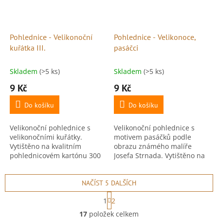
Pohlednice - Velikonoční
Pohlednice - Velikonoce,
kuřátka III.
pasáčci
Skladem
(>5 ks)
Skladem
(>5 ks)
9 Kč
9 Kč
Do košíku
Do košíku
Velikonoční pohlednice s
Velikonoční pohlednice s
velikonočními kuřátky.
motivem pasáčků podle
Vytištěno na kvalitním
obrazu známého malíře
pohlednicovém kartónu 300
Josefa Strnada. Vytištěno na
g, ideální pro psaní i
kvalitním pohlednicovém
vystavení. Rozměr: 10,5 × 15
kartónu 300 g, ideální pro
cm. Číslo pohlednice: 30....
NAČÍST 5 DALŠÍCH
psaní i vystavení. Rozměr:...
S
1
2
t
O
r
17
položek celkem