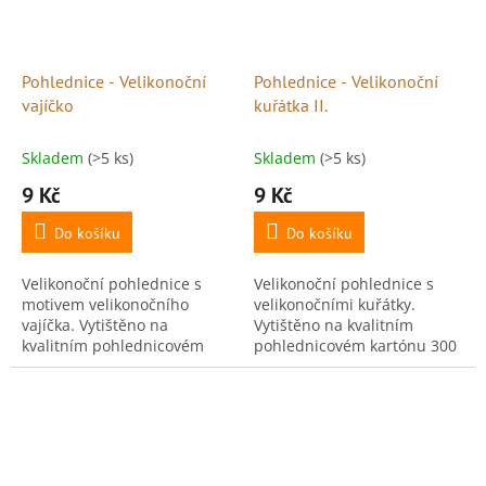
Pohlednice - Velikonoční
Pohlednice - Velikonoční
vajíčko
kuřátka II.
Skladem
(>5 ks)
Skladem
(>5 ks)
9 Kč
9 Kč
Do košíku
Do košíku
Velikonoční pohlednice s
Velikonoční pohlednice s
motivem velikonočního
velikonočními kuřátky.
vajíčka. Vytištěno na
Vytištěno na kvalitním
kvalitním pohlednicovém
pohlednicovém kartónu 300
kartónu 300 g, ideální pro
g, ideální pro psaní i
psaní i vystavení. Rozměr:
vystavení. Rozměr: 10,5 × 15
10,5 × 15 cm. Číslo...
cm. Číslo pohlednice: 29....