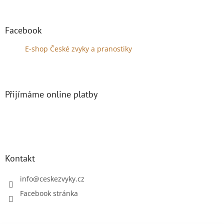
á
p
a
Facebook
t
E-shop České zvyky a pranostiky
í
Přijímáme online platby
Kontakt
info
@
ceskezvyky.cz
Facebook stránka