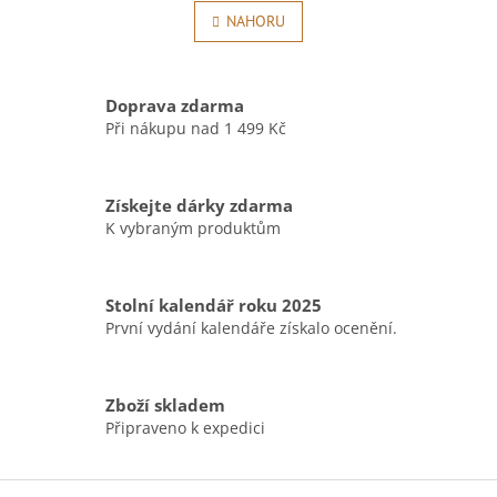
v
á
l
NAHORU
n
á
k
o
d
v
a
á
Doprava zdarma
c
n
í
Při nákupu nad 1 499 Kč
í
p
r
v
Získejte dárky zdarma
k
K vybraným produktům
y
v
ý
p
Stolní kalendář roku 2025
i
První vydání kalendáře získalo ocenění.
s
u
Zboží skladem
Připraveno k expedici
Z