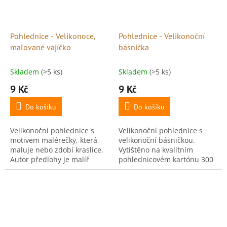
Pohlednice - Velikonoce,
Pohlednice - Velikonoční
malované vajíčko
básnička
Skladem
(>5 ks)
Skladem
(>5 ks)
9 Kč
9 Kč
Do košíku
Do košíku
Velikonoční pohlednice s
Velikonoční pohlednice s
motivem malérečky, která
velikonoční básničkou.
maluje nebo zdobí kraslice.
Vytištěno na kvalitním
Autor předlohy je malíř
pohlednicovém kartónu 300
Václav Klimánek. Vytištěno
g, ideální pro psaní i
na kvalitním pohlednicovém
vystavení. Rozměr: 10,5 × 15
kartónu 300 g,...
cm. Číslo pohlednice: 28....