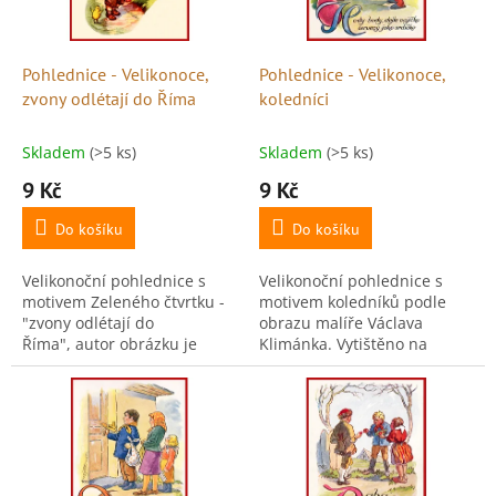
p
r
o
d
Pohlednice - Velikonoce,
Pohlednice - Velikonoce,
u
zvony odlétají do Říma
koledníci
k
t
Skladem
(>5 ks)
Skladem
(>5 ks)
ů
9 Kč
9 Kč
Do košíku
Do košíku
Velikonoční pohlednice s
Velikonoční pohlednice s
motivem Zeleného čtvrtku -
motivem koledníků podle
"zvony odlétají do
obrazu malíře Václava
Říma", autor obrázku je
Klimánka. Vytištěno na
neznámý. Tisk je na kvalitní
kvalitním pohlednicovém
pohlednicový kartón 300 g,
kartónu 300 g, ideální pro
Rozměry 10,5 x...
psaní i vystavení. Rozměr:...