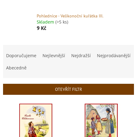
Pohlednice - Velikonoční kuřátka III.
Skladem
(>5 ks)
9 Kč
Ř
a
Doporučujeme
Nejlevnější
Nejdražší
Nejprodávanější
z
e
Abecedně
n
í
p
OTEVŘÍT FILTR
r
o
V
d
ý
u
p
k
i
t
s
ů