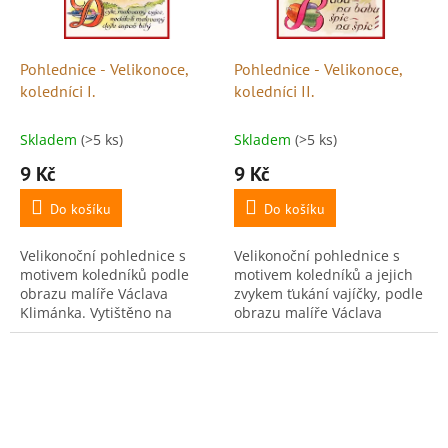
Pohlednice - Velikonoce,
Pohlednice - Velikonoce,
koledníci I.
koledníci II.
Skladem
(>5 ks)
Skladem
(>5 ks)
9 Kč
9 Kč
Do košíku
Do košíku
Velikonoční pohlednice s
Velikonoční pohlednice s
motivem koledníků podle
motivem koledníků a jejich
obrazu malíře Václava
zvykem ťukání vajíčky, podle
Klimánka. Vytištěno na
obrazu malíře Václava
kvalitním pohlednicovém
Klimánka. Vytištěno na
kartónu 300 g, ideální pro
kvalitním pohlednicovém
psaní i vystavení. Rozměr:...
kartónu 300 g, ideální...