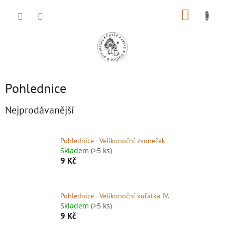
Přejít
NÁKUP
na
obsah
KOŠÍK
Pohlednice
Nejprodávanější
Pohlednice - Velikonoční zvoneček
Skladem
(>5 ks)
9 Kč
Pohlednice - Velikonoční kuřátka IV.
Skladem
(>5 ks)
9 Kč