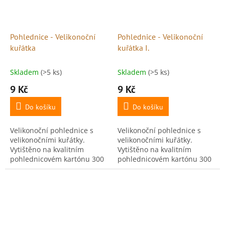
Pohlednice - Velikonoční
Pohlednice - Velikonoční
kuřátka
kuřátka I.
Skladem
(>5 ks)
Skladem
(>5 ks)
9 Kč
9 Kč
Do košíku
Do košíku
Velikonoční pohlednice s
Velikonoční pohlednice s
velikonočními kuřátky.
velikonočními kuřátky.
Vytištěno na kvalitním
Vytištěno na kvalitním
pohlednicovém kartónu 300
pohlednicovém kartónu 300
g, ideální pro psaní i
g, ideální pro psaní i
vystavení. Rozměr: 10,5 × 15
vystavení. Rozměr: 10,5 × 15
cm. Číslo pohlednice: 31....
cm. Číslo pohlednice: 32....