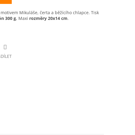
s motivem
Mikuláše, čerta a běžícího chlapce.
Tisk
ón 300 g
, M
axi
rozměry 20x14 cm
.
SDÍLET