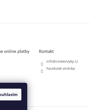
e online platby
Kontakt
info
@
ceskezvyky.cz
Facebook stránka
ouhlasím