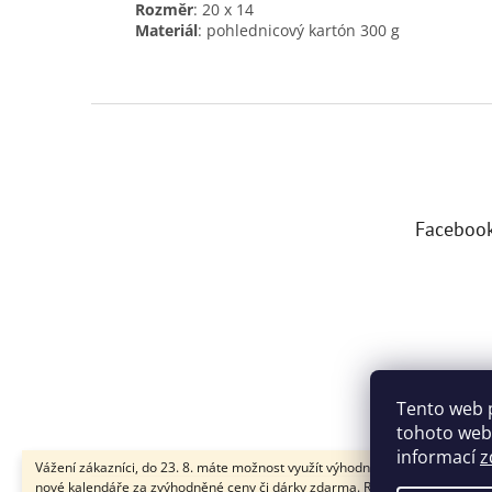
Rozměr
: 20 x 14
Materiál
: pohlednicový kartón 300 g
Z
á
p
a
t
Faceboo
í
Tento web 
tohoto webu
informací
z
Vážení zákazníci, do 23. 8. máte možnost využít výhodného předprodeje na
nové kalendáře za zvýhodněné ceny či dárky zdarma. Rovněž jsme pro vás