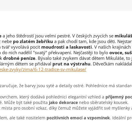
e
a jeho štědrostí jsou velmi pestré. V českých zvycích se
mikuláš
z nebe
po zlatém žebříku
a pak chodí tam, kde jsou děti. Nejstarš
á tvář vyvolává pocit
moudrosti a laskavosti
. V našich krajinách
m do nich nadělil "svatý" překvapení. Nejčastěji to bylo
ovoce, su
ek
drobné peníze
. Bývalo také zvykem dávat dětem Mikuláše, to
zdárným dětem se přidával
prut na výstrahu
. Děvečkám nakláda
eske-zvyky/zima/6-12-tradice-sv-mikulase/
zaručuje, že barvy jsou syté a detaily ostré. Pohlednice má standar
povrchem, který dodává pohlednici elegantní vzhled a
příjemný poc
é. Může být také použita
jako dekorace
nebo sběratelský kousek.
k místa pro osobní vzkaz, díky čemuž můžete vyjádřit své myšlenky 
lem, ale také nositelem
pozitivních emocí a vzpomínek
. Ideální p