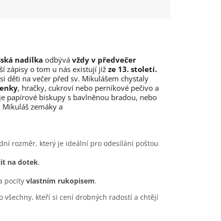
ská nadílka
odbývá
vždy v předvečer
í zápisy o tom u nás existují již
ze 13. století.
 si děti na večer před sv. Mikulášem chystaly
šenky
, hračky, cukroví nebo perníkové pečivo a
 je papírové biskupy s bavlněnou bradou, nebo
l Mikuláš zemáky a
dní rozměr, který je ideální pro odesílání poštou
it na dotek
.
a pocity
vlastním rukopisem
.
ro všechny, kteří si cení drobných radostí a chtějí