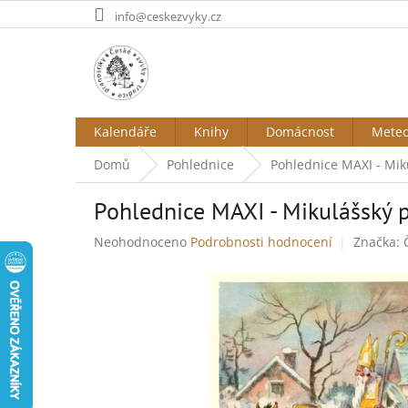
Přejít
info@ceskezvyky.cz
na
obsah
Kalendáře
Knihy
Domácnost
Mete
Domů
Pohlednice
Pohlednice MAXI - Mik
Pohlednice MAXI - Mikulášský 
Průměrné
Neohodnoceno
Podrobnosti hodnocení
Značka:
hodnocení
produktu
je
0,0
z
5
hvězdiček.