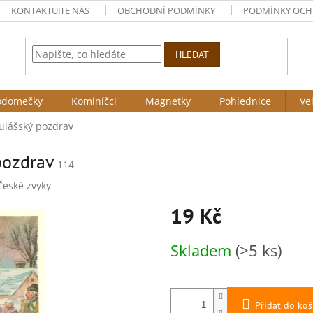
KONTAKTUJTE NÁS
OBCHODNÍ PODMÍNKY
PODMÍNKY OCH
HLEDAT
odomečky
Kominíčci
Magnetky
Pohlednice
Ve
ulášský pozdrav
pozdrav
114
České zvyky
19 Kč
Měrná
Skladem
(>5 ks)
cena:
Přidat do koš