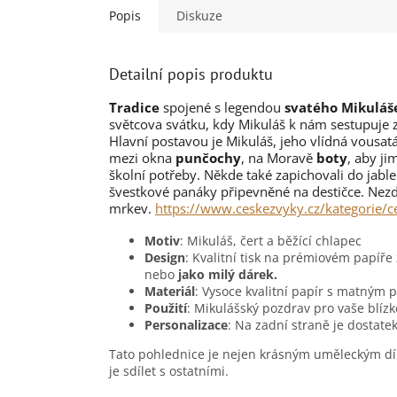
Popis
Diskuze
Detailní popis produktu
Tradice
spojené s legendou
svatého Mikuláš
světcova svátku, kdy Mikuláš k nám sestupuje 
Hlavní postavou je Mikuláš, jeho vlídná vousat
mezi okna
punčochy
, na Moravě
boty
, aby ji
školní potřeby. Někde také zapichovali do jabl
švestkové panáky připevněné na destičce. Ne
mrkev.
https://www.ceskezvyky.cz/kategorie/c
Motiv
: Mikuláš, čert a běžící chlapec
Design
: Kvalitní tisk na prémiovém papíře 
nebo
jako milý dárek.
Materiál
: Vysoce kvalitní papír s matným 
Použití
: Mikulášský pozdrav pro vaše blízk
Personalizace
: Na zadní straně je dostate
Tato pohlednice je nejen krásným uměleckým dí
je sdílet s ostatními.