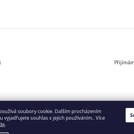
k
Přijímám
používá soubory cookie. Dalším procházením
S
České zvyky
 vyjadřujete souhlas s jejich používáním.. Více
de
.