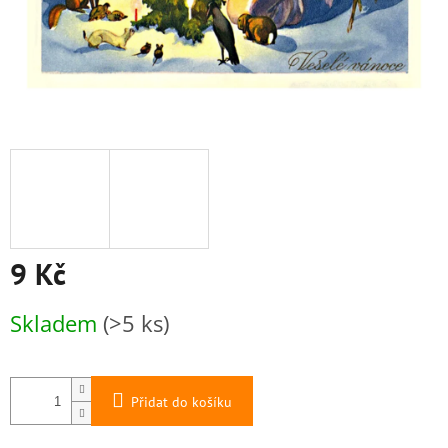
9 Kč
Měrná
Skladem
(>5 ks)
cena:
Přidat do košíku