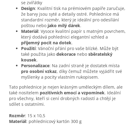
se zvířátky
Design
: Kvalitní tisk na prémiovém papíře zaručuje,
že barvy jsou syté a detaily ostré. Pohlednice má
standardní rozměr, který je ideální pro odesílání
poštou nebo
jako milý dárek
.
Materiál
: Vysoce kvalitní papír s matným povrchem,
který dodává pohlednici elegantní vzhled a
příjemný pocit na dotek
.
Použití
: Vánoční přání pro vaše blízké. Může být
také použita jako
dekorace
nebo
sběratelský
kousek
.
Personalizace
: Na zadní straně je dostatek místa
pro osobní vzkaz
, díky čemuž můžete vyjádřit své
myšlenky a pocity vlastním rukopisem.
Tato pohlednice je nejen krásným uměleckým dílem, ale
také nositelem
pozitivních emocí a vzpomínek
. Ideální
pro všechny, kteří si cení drobných radostí a chtějí je
sdílet s ostatními.
Rozměr
: 15 x 10,5
Materiál
: pohlednicový kartón 300 g