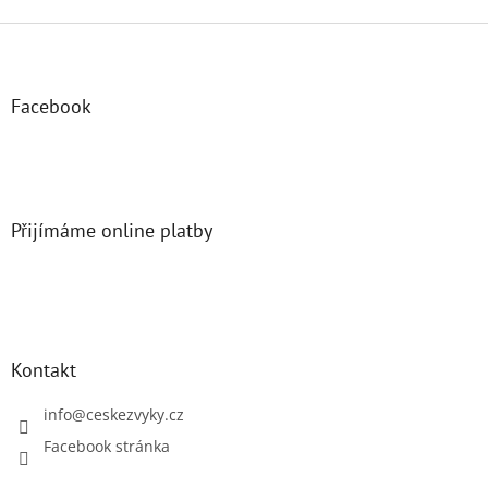
Z
á
p
a
Facebook
t
í
Přijímáme online platby
Kontakt
info
@
ceskezvyky.cz
Facebook stránka