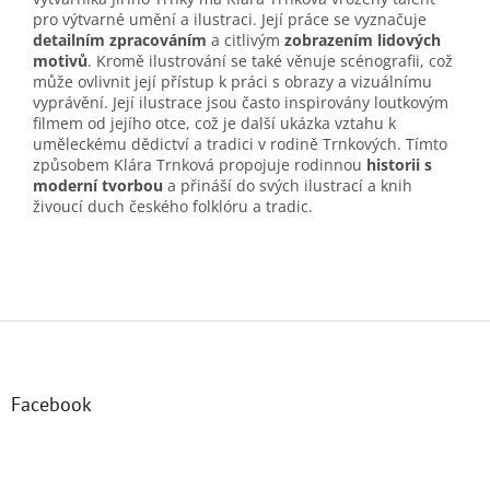
pro výtvarné umění a ilustraci. Její práce se vyznačuje
detailním zpracováním
a citlivým
zobrazením lidových
motivů
. Kromě ilustrování se také věnuje scénografii, což
může ovlivnit její přístup k práci s obrazy a vizuálnímu
vyprávění. Její ilustrace jsou často inspirovány loutkovým
filmem od jejího otce, což je další ukázka vztahu k
uměleckému dědictví a tradici v rodině Trnkových. Tímto
způsobem Klára Trnková propojuje rodinnou
historii s
moderní tvorbou
a přináší do svých ilustrací a knih
živoucí duch českého folklóru a tradic.
Z
á
p
a
Facebook
t
í