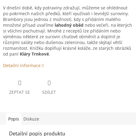
V dnešní době, kdy potraviny zdražují, můžeme se ohlédnout
po pokrmech našich předků, kteří využívali i levnější suroviny.
Brambory jsou jednou z možností, kdy s přidáním malého
množství přísad uvaříme
lahodný oběd
nebo večeři, na kterých
si všichni pochutnají. Mnohé z receptů lze přidáním nebo
výměnou některé ze surovin chuťově obměnit a doplnit je
různými saláty nebo dušenou zeleninou, takže skýtají větší
rozmanitost. Knížku doplňují krásné koláže, ze starých obrázků
od paní
Kláry Trnkové
.
Detailní informace
ZEPTAT SE
SDÍLET
Popis
Diskuze
Detailní popis produktu