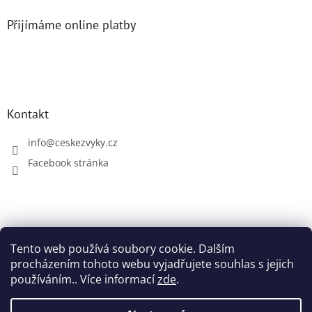
Přijímáme online platby
Kontakt
info
@
ceskezvyky.cz
Facebook stránka
České zvyky
Tento web používá soubory cookie. Dalším
procházením tohoto webu vyjadřujete souhlas s jejich
používáním.. Více informací
zde
.
Vytvořil Shoptet