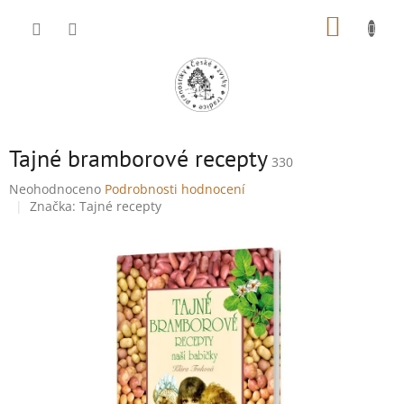
Přejít
NÁKUP
na
obsah
KOŠÍK
Tajné bramborové recepty
330
Průměrné
Neohodnoceno
Podrobnosti hodnocení
hodnocení
Značka:
Tajné recepty
produktu
je
0,0
z
5
hvězdiček.