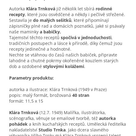
Autorka
Klára Trnková
již několik let sbírá
rodinné
recepty
, které jsou osvědčené a někdy i pečlivě střežené.
Sestavila je
do malých sešitků
, které připomínají
zápisníčky plné rad a domácích poznatků, jaké si psávaly
naše maminky
a babičky.
Tajemství těchto receptů
spočívá v jednoduchosti
,
tradičních postupech a lásce k přírodě, díky čemuž jsou
recepty jedinečné a hodnotné.
Nechte se vtáhnou do časů našich babiček, připravte
lahodné a chutné pokrmy okořeněné kouzlem starých
dob a ozdobené
stylovými kolážemi
.
Parametry produktu:
autorka a ilustrace: Klára Trnková (1949 v Praze)
popis: malý formát, brožovaná
40 stran
formát: 11,5 x 15
Klára Trnková
(12.7. 1949) Malířka, ilustrátorka,
scénografka, věnuje se emailové tvorbě, též
autorka
pohádek
a knih kuchařských receptů. Umělecká ředitelka
nakladatelství
Studio Trnka
. Jako dcera slavného
výtvarníka Jiřího Trnky má Klára Trnková vrozený talent