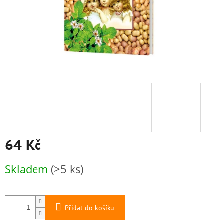
64 Kč
Měrná
Skladem
(>5 ks)
cena:
Přidat do košíku