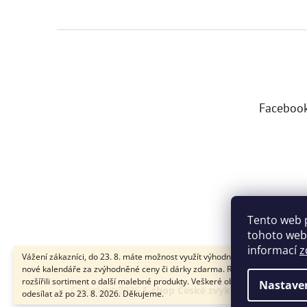
Z
á
p
a
t
Faceboo
í
Tento web 
tohoto webu
informací
z
Vážení zákazníci, do 23. 8. máte možnost využít výhodného předprodeje na
nové kalendáře za zvýhodněné ceny či dárky zdarma. Rovněž jsme pro vás
rozšířili sortiment o další malebné produkty. Veškeré objednávky budeme
Nastave
Copyright 2026
E-shop České zvyky a pranostiky
.
odesílat až po 23. 8. 2026. Děkujeme.