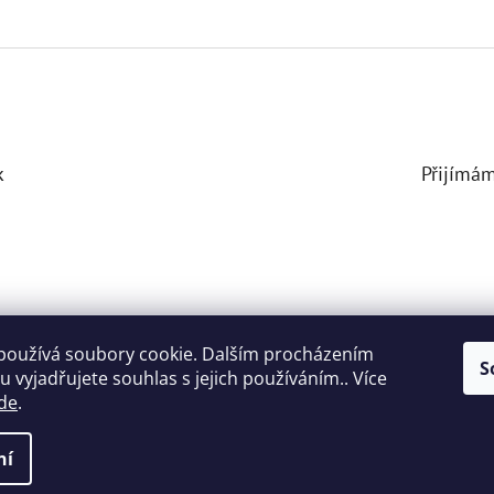
k
Přijímám
používá soubory cookie. Dalším procházením
S
České zvyky
 vyjadřujete souhlas s jejich používáním.. Více
de
.
ní
 Všechna práva vyhrazena.