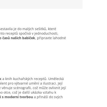
Sestavila je do malých sešitků, které
hto receptů spočívá v jednoduchosti,
o časů našich babiček
, připravte lahodné
k
a knih kuchařských receptů. Umělecká
lent pro výtvarné umění a ilustraci. Její
 věnuje scénografii, což může ovlivnit její
o otce, což je další ukázka vztahu k
ii s moderní tvorbou
a přináší do svých