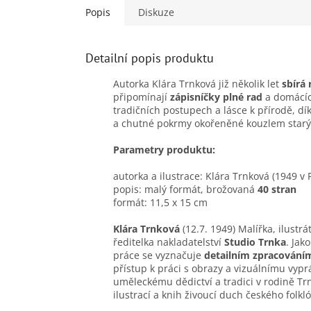
Popis
Diskuze
Detailní popis produktu
Autorka Klára Trnková již několik let
sbírá
připomínají
zápisníčky plné rad
a domácích
tradičních postupech a lásce k přírodě, d
a chutné pokrmy okořeněné kouzlem starý
Parametry produktu:
autorka a ilustrace: Klára Trnková (1949 v 
popis: malý formát, brožovaná
40 stran
formát: 11,5 x 15 cm
Klára Trnková
(12.7. 1949) Malířka, ilustr
ředitelka nakladatelství
Studio Trnka
. Jak
práce se vyznačuje
detailním zpracování
přístup k práci s obrazy a vizuálnímu vyprá
uměleckému dědictví a tradici v rodině T
ilustrací a knih živoucí duch českého folkló