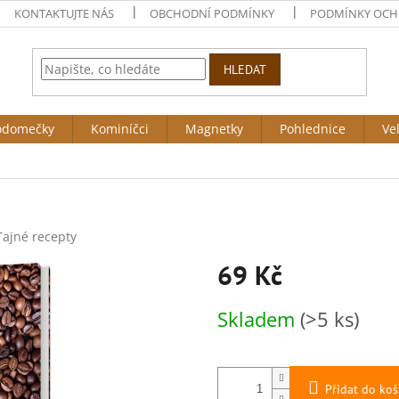
KONTAKTUJTE NÁS
OBCHODNÍ PODMÍNKY
PODMÍNKY OCH
HLEDAT
odomečky
Kominíčci
Magnetky
Pohlednice
Ve
Tajné recepty
69 Kč
Měrná
Skladem
(>5 ks)
cena:
Přidat do koš