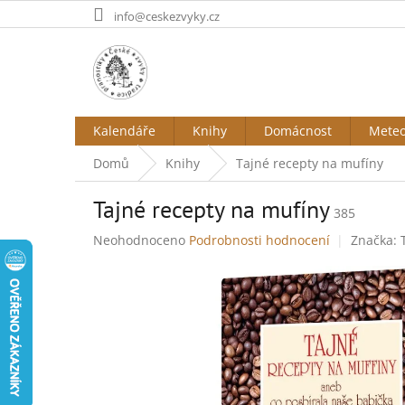
Přejít
info@ceskezvyky.cz
na
obsah
Kalendáře
Knihy
Domácnost
Mete
Domů
Knihy
Tajné recepty na mufíny
Tajné recepty na mufíny
385
Průměrné
Neohodnoceno
Podrobnosti hodnocení
Značka:
hodnocení
produktu
je
0,0
z
5
hvězdiček.