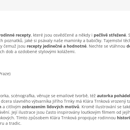
 rodinné recepty
, které jsou osvědčené a někdy i
pečlivě střežené
. 
 poznatků, jaké si psávaly naše maminky a babičky. Tajemství těc
íky čemuž jsou
recepty jedinečné a hodnotné
. Nechte se vtáhnou
d
ch dob a ozdobené stylovými kolážemi.
Praze)
átorka, scénografka, věnuje se emailové tvorbě, též
autorka poháde
o dcera slavného výtvarníka Jiřího Trnky má Klára Trnková vrozený ta
m
a citlivým
zobrazením lidových motivů
. Kromě ilustrování se také
vění. Její ilustrace jsou často inspirovány loutkovým filmem od jejíh
rnkových. Tímto způsobem Klára Trnková propojuje rodinnou
histor
ru a tradic.