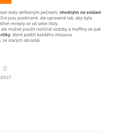
host staly oblíbeným pečivem,
vhodným na snídani
žce jsou posbírané, ale upravené tak, aby byla
tlivé recepty se od sebe lišily.
je ale možné použít rozličné ozdoby a muffiny se pak
rtíky
, které potěší každého mlsouna.
e
, ze starých obrázků.
SDÍLET