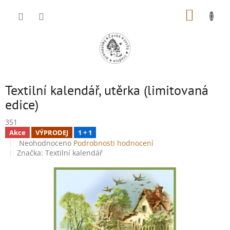
Přejít
NÁKUP
na
obsah
KOŠÍK
Textilní kalendář, utěrka (limitovaná
edice)
351
Akce
VÝPRODEJ
1 + 1
Průměrné
Neohodnoceno
Podrobnosti hodnocení
hodnocení
Značka:
Textilní kalendář
produktu
je
0,0
z
5
hvězdiček.