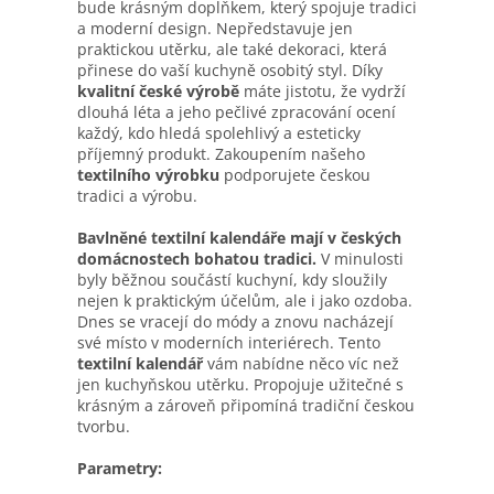
bude krásným doplňkem, který spojuje tradici
a moderní design. Nepředstavuje jen
praktickou utěrku, ale také dekoraci, která
přinese do vaší kuchyně osobitý styl. Díky
kvalitní české výrobě
máte jistotu, že vydrží
dlouhá léta a jeho pečlivé zpracování ocení
každý, kdo hledá spolehlivý a esteticky
příjemný produkt. Zakoupením našeho
textilního výrobku
podporujete českou
tradici a výrobu.
Bavlněné textilní kalendáře mají v českých
domácnostech bohatou tradici.
V minulosti
byly běžnou součástí kuchyní, kdy sloužily
nejen k praktickým účelům, ale i jako ozdoba.
Dnes se vracejí do módy a znovu nacházejí
své místo v moderních interiérech. Tento
textilní kalendář
vám nabídne něco víc než
jen kuchyňskou utěrku. Propojuje užitečné s
krásným a zároveň připomíná tradiční českou
tvorbu.
Parametry: