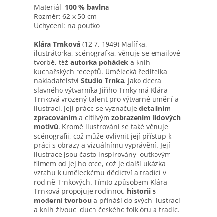
Materiál:
100 % bavlna
Rozměr: 62 x 50 cm
Uchycení: na poutko
Klára Trnková
(12.7. 1949) Malířka,
ilustrátorka, scénografka, věnuje se emailové
tvorbě, též
autorka pohádek
a knih
kuchařských receptů. Umělecká ředitelka
nakladatelství
Studio Trnka
. Jako dcera
slavného výtvarníka Jiřího Trnky má Klára
Trnková vrozený talent pro výtvarné umění a
ilustraci. Její práce se vyznačuje
detailním
zpracováním
a citlivým
zobrazením lidových
motivů
. Kromě ilustrování se také věnuje
scénografii, což může ovlivnit její přístup k
práci s obrazy a vizuálnímu vyprávění. Její
ilustrace jsou často inspirovány loutkovým
filmem od jejího otce, což je další ukázka
vztahu k uměleckému dědictví a tradici v
rodině Trnkových. Tímto způsobem Klára
Trnková propojuje rodinnou
historii s
moderní tvorbou
a přináší do svých ilustrací
a knih živoucí duch českého folklóru a tradic.