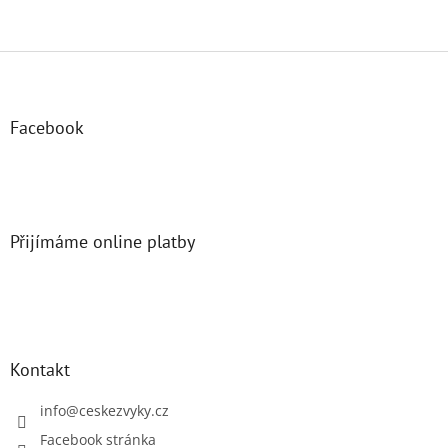
Z
á
p
a
Facebook
t
í
Přijímáme online platby
Kontakt
info
@
ceskezvyky.cz
Facebook stránka