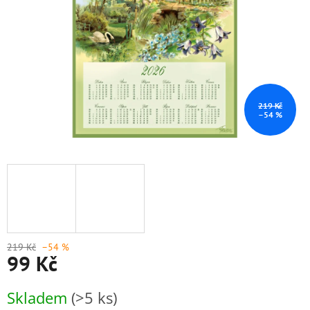
219 Kč
–54 %
219 Kč
–54 %
99 Kč
Měrná
Skladem
(>5 ks)
cena: