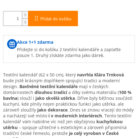
Přidat do košíku
Akce 1+1 zdarma
Přidejte si do košíku 2 textilní kalendáře a zaplaťte
pouze 1. Druhý získáte zdarma jako dárek.
Textilní kalendář
(62 x 50 cm), který
navrhla Klára Trnková
bude jistě krásným doplňkem spojující tradici a moderní
design.
Bavlněné textilní kalendáře
mají v českých
domácnostech
dlouhou tradici
a díky svému materiálu (
100 %
bavlna
) slouží i
jako skvělá utěrka
. Dříve byly běžnou součástí
kuchyní, kde plnily nejen praktickou funkci jako utěrka, ale
zároveň sloužily
jako dekorace
. Dnes se znovu vracejí do módy
a nacházejí své místo
i v moderních interiérech
. Tento textilní
kalendář vám nabídne víc než jen obyčejnou
kuchyňskou
utěrku
– spojuje užitečné s estetickým a zároveň připomíná
tradiční české řemeslo, protože
je celý vyroben v České