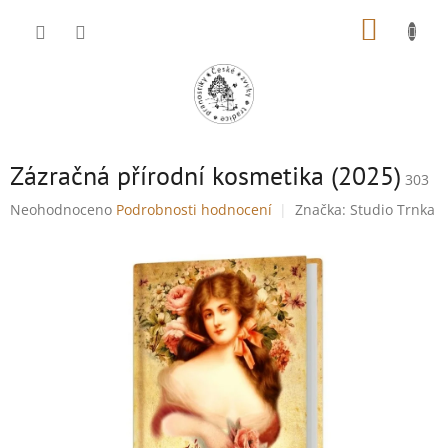
Přejít
NÁKUP
na
obsah
KOŠÍK
Zázračná přírodní kosmetika (2025)
303
Průměrné
Neohodnoceno
Podrobnosti hodnocení
Značka:
Studio Trnka
hodnocení
produktu
je
0,0
z
5
hvězdiček.