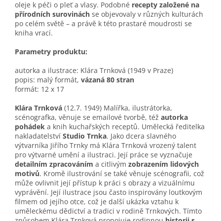
oleje k péči o pleť a vlasy. Podobné
recepty založené na
přírodních surovinách
se objevovaly v různých kulturách
po celém světě – a právě k této prastaré moudrosti se
kniha vrací.
Parametry produktu:
autorka a ilustrace: Klára Trnková (1949 v Praze)
popis: malý formát,
vázaná 80 stran
formát: 12 x 17
Klára Trnková
(12.7. 1949) Malířka, ilustrátorka,
scénografka, věnuje se emailové tvorbě, též
autorka
pohádek
a knih kuchařských receptů. Umělecká ředitelka
nakladatelství
Studio Trnka
. Jako dcera slavného
výtvarníka Jiřího Trnky má Klára Trnková vrozený talent
pro výtvarné umění a ilustraci. Její práce se vyznačuje
detailním zpracováním
a citlivým
zobrazením lidových
motivů
. Kromě ilustrování se také věnuje scénografii, což
může ovlivnit její přístup k práci s obrazy a vizuálnímu
vyprávění. Její ilustrace jsou často inspirovány loutkovým
filmem od jejího otce, což je další ukázka vztahu k
uměleckému dědictví a tradici v rodině Trnkových. Tímto
způsobem Klára Trnková propojuje rodinnou
historii s