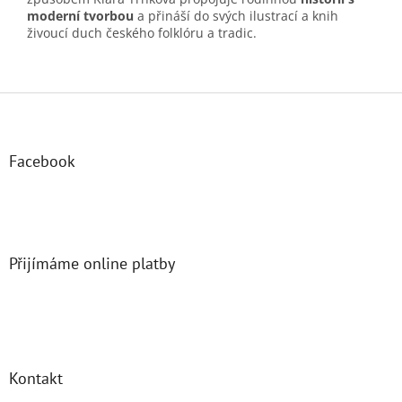
moderní tvorbou
a přináší do svých ilustrací a knih
živoucí duch českého folklóru a tradic.
Z
á
p
a
Facebook
t
í
Přijímáme online platby
Kontakt