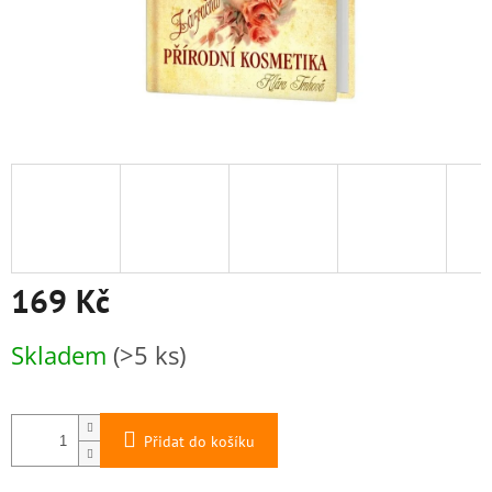
169 Kč
Měrná
Skladem
(>5 ks)
cena:
Přidat do košíku