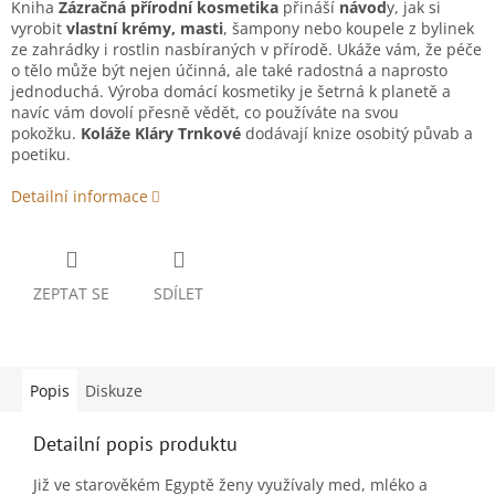
Kniha
Zázračná přírodní kosmetika
přináší
návod
y, jak si
vyrobit
vlastní krémy, masti
, šampony nebo koupele z bylinek
ze zahrádky i rostlin nasbíraných v přírodě. Ukáže vám, že péče
o tělo může být nejen účinná, ale také radostná a naprosto
jednoduchá. Výroba domácí kosmetiky je šetrná k planetě a
navíc vám dovolí přesně vědět, co používáte na svou
pokožku.
Koláže Kláry Trnkové
dodávají knize osobitý půvab a
poetiku.
Detailní informace
ZEPTAT SE
SDÍLET
Popis
Diskuze
Detailní popis produktu
Již ve starověkém Egyptě ženy využívaly med, mléko a